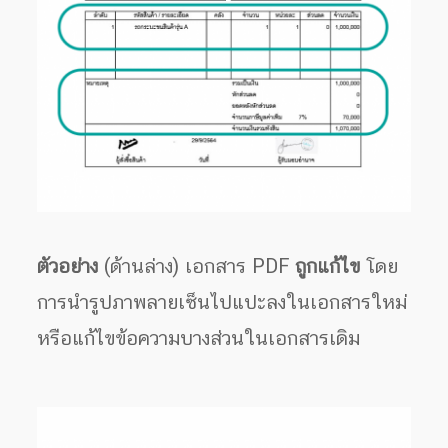
ตัวอย่าง
(ด้านล่าง) เอกสาร PDF
ถูกแก้ไข
โดย
การนำรูปภาพลายเซ็นไปแปะลงในเอกสารใหม่
หรือแก้ไขข้อความบางส่วนในเอกสารเดิม