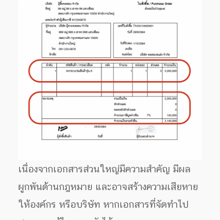
เนื่องจากเอกสารส่วนใหญ่มีความสำคัญ มีผล
ผูกพันด้านกฎหมาย และอาจสร้างความเสียหาย
ให้องค์กร หรือบริษัท หากเอกสารที่จัดทำไป