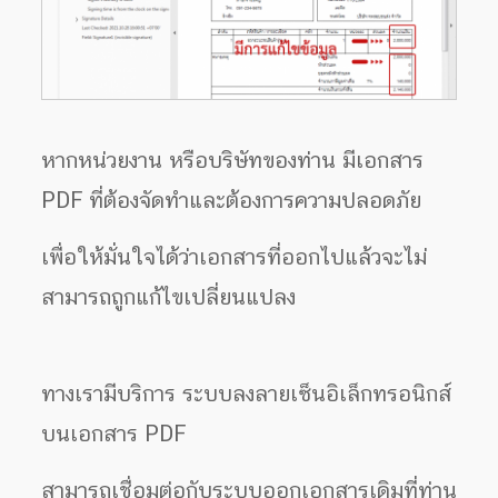
หากหน่วยงาน หรือบริษัทของท่าน มีเอกสาร
PDF ที่ต้องจัดทำและต้องการความปลอดภัย
เพื่อให้มั่นใจได้ว่าเอกสารที่ออกไปแล้วจะไม่
สามารถถูกแก้ไขเปลี่ยนแปลง
ทางเรามีบริการ ระบบลงลายเซ็นอิเล็กทรอนิกส์
บนเอกสาร PDF
สามารถเชื่อมต่อกับระบบออกเอกสารเดิมที่ท่าน