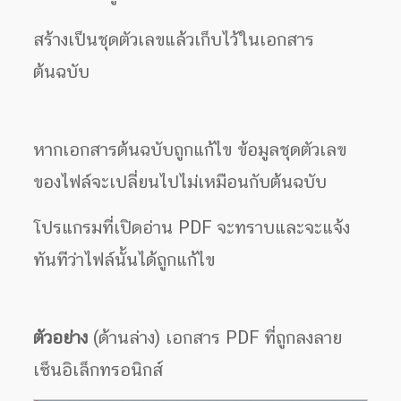
สร้างเป็นชุดตัวเลขแล้วเก็บไว้ในเอกสาร
ต้นฉบับ
หากเอกสารต้นฉบับถูกแก้ไข ข้อมูลชุดตัวเลข
ของไฟล์จะเปลี่ยนไปไม่เหมือนกับต้นฉบับ
โปรแกรมที่เปิดอ่าน PDF จะทราบและจะแจ้ง
ทันทีว่าไฟล์นั้นได้ถูกแก้ไข
ตัวอย่าง
(ด้านล่าง) เอกสาร PDF ที่ถูกลงลาย
เซ็นอิเล็กทรอนิกส์