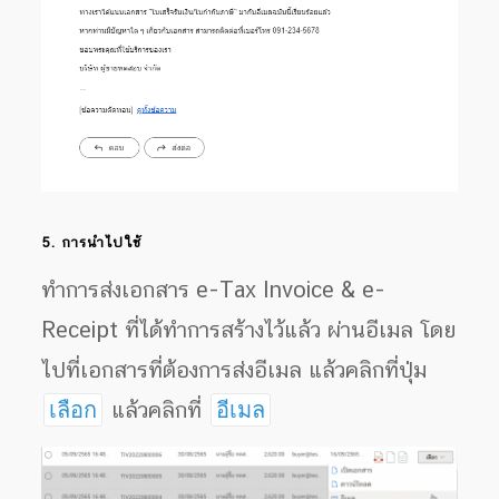
5. การนำไปใช้
ทำการส่งเอกสาร e-Tax Invoice & e-
Receipt ที่ได้ทำการสร้างไว้แล้ว ผ่านอีเมล โดย
ไปที่เอกสารที่ต้องการส่งอีเมล แล้วคลิกที่ปุ่่ม
เลือก
แล้วคลิกที่
อีเมล