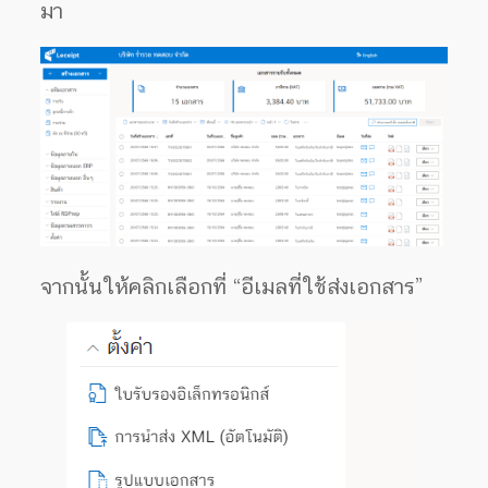
มา
จากนั้นให้คลิกเลือกที่ “อีเมลที่ใช้ส่งเอกสาร”