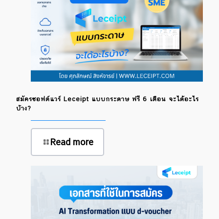
สมัครซอฟต์แวร์ Leceipt แบบกระดาษ ฟรี 6 เดือน จะได้อะไร
บ้าง?
Read more