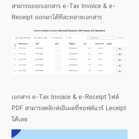
สามารถออกเอกสาร e-Tax Invoice & e-
Receipt ออกมาได้ทีละหลายเอกสาร
เอกสาร e-Tax Invoice & e-Receipt ไฟล์
PDF สามารถคลิกส่งอีเมลที่ซอฟต์แวร์ Leceipt
ได้เลย