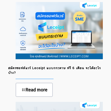
สมัครซอฟต์แวร์ Leceipt แบบกระดาษ ฟรี 6 เดือน จะได้อะไร
บ้าง?
Read more