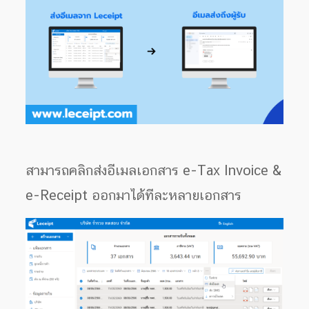
สามารถคลิกส่งอีเมลเอกสาร e-Tax Invoice &
e-Receipt ออกมาได้ทีละหลายเอกสาร