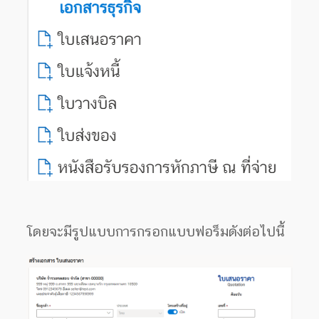
โดยจะมีรูปแบบการกรอกแบบฟอร็มดังต่อไปนี้