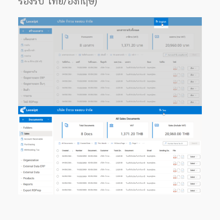
รองรับ ไทย/อังกฤษ)