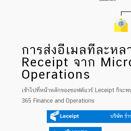
การส่งอีเมลทีละหล
Receipt จาก Mic
Operations
เข้าไปที่หน้าหลักของซอฟต์แวร์ Leceipt ก็จะ
365 Finance and Operations