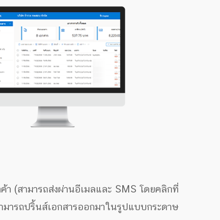
ูกค้า (สามารถส่งผ่านอีเมลและ SMS โดยคลิกที่
งสามารถปริ้นส์เอกสารออกมาในรูปแบบกระดาษ