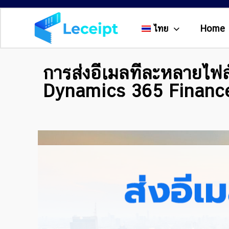
ไทย
Home
การส่งอีเมลทีละหลายไฟ
Dynamics 365 Financ