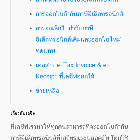
การออกใบกำกับภาษีอิเล็กทรอนิกส์
การยกเลิกใบกำกับภาษี
อิเล็กทรอนิกส์เดิมและออกใบใหม่
ทดแทน
เอกสาร e-Tax Invoice & e-
Receipt ที่เลซีฟออกได้
ช่วยเหลือ
เกี่ยวกับเลซีฟ
ที่เลซีฟเราทำให้ทุกคนสามารถที่จะออกใบกำกับ
ภาษีอิเล็กทรอนิกส์ที่เสถียรและปลอดภัย โดยใช้