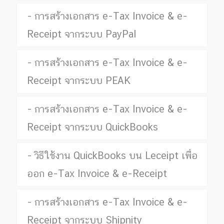
การสร้างเอกสาร e-Tax Invoice & e-
Receipt จากระบบ PayPal
การสร้างเอกสาร e-Tax Invoice & e-
Receipt จากระบบ PEAK
การสร้างเอกสาร e-Tax Invoice & e-
Receipt จากระบบ QuickBooks
วิธีใช้งาน QuickBooks บน Leceipt เพื่อ
ออก e-Tax Invoice & e-Receipt
การสร้างเอกสาร e-Tax Invoice & e-
Receipt จากระบบ Shipnity