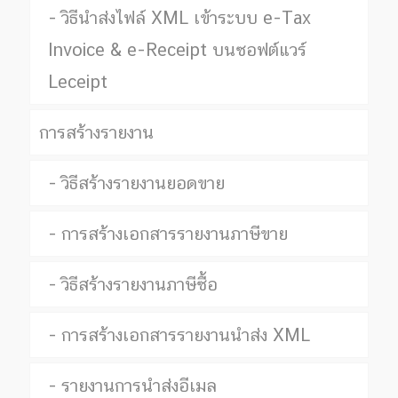
วิธีนำส่งไฟล์ XML เข้าระบบ e-Tax
Invoice & e-Receipt บนซอฟต์แวร์
Leceipt
การสร้างรายงาน
วิธีสร้างรายงานยอดขาย
การสร้างเอกสารรายงานภาษีขาย
วิธีสร้างรายงานภาษีซื้อ
การสร้างเอกสารรายงานนำส่ง XML
รายงานการนำส่งอีเมล