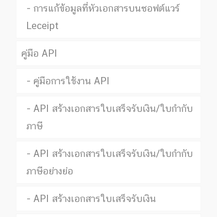
การแก้ข้อมูลที่หัวเอกสารบนซอฟต์แวร์
Leceipt
คู่มือ API
คู่มือการใช้งาน API
API สร้างเอกสารใบเสร็จรับเงิน/ใบกำกับ
ภาษี
API สร้างเอกสารใบเสร็จรับเงิน/ใบกำกับ
ภาษีอย่างย่อ
API สร้างเอกสารใบเสร็จรับเงิน