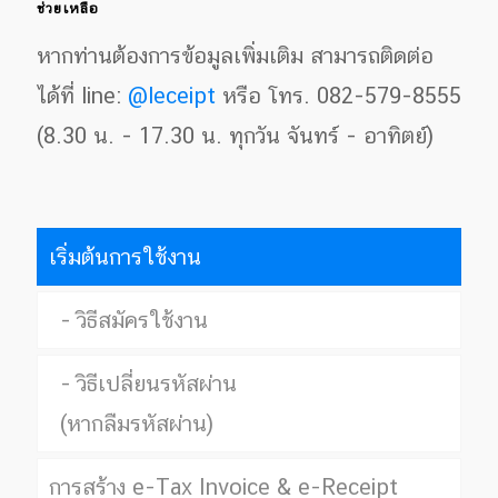
ช่วยเหลือ
หากท่านต้องการข้อมูลเพิ่มเติม สามารถติดต่อ
ได้ที่ line:
@leceipt
หรือ โทร. 082-579-8555
(8.30 น. - 17.30 น. ทุกวัน จันทร์ - อาทิตย์)
เริ่มต้นการใช้งาน
วิธีสมัครใช้งาน
วิธีเปลี่ยนรหัสผ่าน
(หากลืมรหัสผ่าน)
การสร้าง e-Tax Invoice & e-Receipt