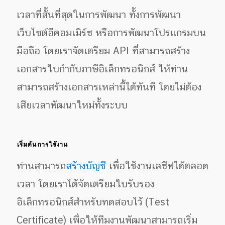
เวลาที่สั้นที่สุดในการพัฒนา ทั้งการพัฒนา
เว็บไซต์อีคอมเมิร์ซ หรือการพัฒนาโปรแกรมบน
มือถือ โดยเราจัดเตรียม API ที่สามารถสร้าง
เอกสารใบกำกับภาษีอิเล็กทรอนิกส์ ให้ท่าน
สามารถสร้างเอกสารเหล่านี้ได้ทันที โดยไม่ต้อง
เสียเวลาพัฒนาใหม่ทั้งระบบ
เริ่มต้นการใช้งาน
ท่านสามารถ
สร้างบัญชี
เพื่อใช้งานเลซีฟได้ตลอด
เวลา โดยเราได้จัดเตรียมใบรับรอง
อิเล็กทรอนิกส์สำหรับทดสอบไว้ (Test
Certificate) เพื่อให้ทีมงานพัฒนาสามารถเริ่ม