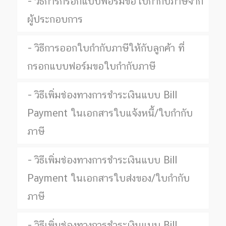
วิธีการกรอกแบบฟอร์มขอใบกำกับภาษีจาก
ผู้ประกอบการ
วิธีการออกใบกำกับภาษีให้กับลูกค้า ที่
กรอกแบบฟอร์มขอใบกำกับภาษี
วิธีเพิ่มช่องทางการชำระเงินแบบ Bill
Payment ในเอกสารใบแจ้งหนี้/ใบกำกับ
ภาษี
วิธีเพิ่มช่องทางการชำระเงินแบบ Bill
Payment ในเอกสารใบส่งของ/ใบกำกับ
ภาษี
วิธีเพิ่มช่องทางการชำระเงินแบบ Bill