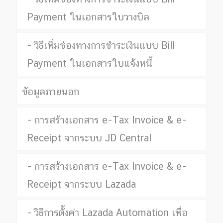
Payment ในเอกสารใบวางบิล
วิธีเพิ่มช่องทางการชำระเงินแบบ Bill
Payment ในเอกสารใบแจ้งหนี้
ข้อมูลภายนอก
การสร้างเอกสาร e-Tax Invoice & e-
Receipt จากระบบ JD Central
การสร้างเอกสาร e-Tax Invoice & e-
Receipt จากระบบ Lazada
วิธีการตั้งค่า Lazada Automation เพื่อ