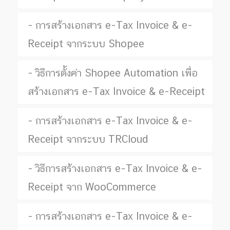
การสร้างเอกสาร e-Tax Invoice & e-
Receipt จากระบบ Shopee
วิธีการตั้งค่า Shopee Automation เพื่อ
สร้างเอกสาร e-Tax Invoice & e-Receipt
การสร้างเอกสาร e-Tax Invoice & e-
Receipt จากระบบ TRCloud
วิธีการสร้างเอกสาร e-Tax Invoice & e-
Receipt จาก WooCommerce
การสร้างเอกสาร e-Tax Invoice & e-