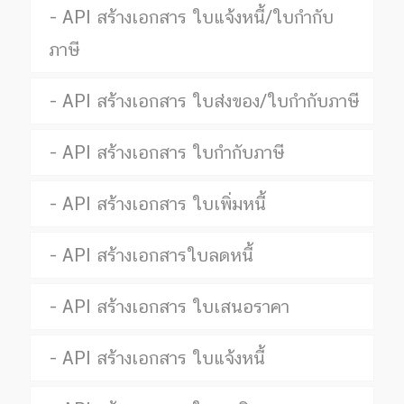
API สร้างเอกสาร ใบแจ้งหนี้/ใบกำกับ
ภาษี
API สร้างเอกสาร ใบส่งของ/ใบกำกับภาษี
API สร้างเอกสาร ใบกำกับภาษี
API สร้างเอกสาร ใบเพิ่มหนี้
API สร้างเอกสารใบลดหนี้
API สร้างเอกสาร ใบเสนอราคา
API สร้างเอกสาร ใบแจ้งหนี้