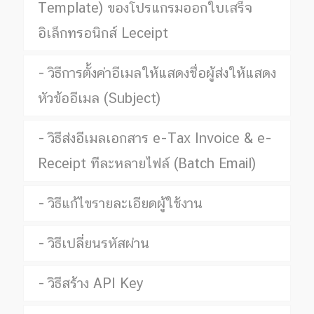
Template) ของโปรแกรมออกใบเสร็จ
อิเล็กทรอนิกส์ Leceipt
วิธีการตั้งค่าอีเมลให้แสดงชื่อผู้ส่งให้แสดง
หัวข้ออีเมล (Subject)
วิธีส่งอีเมลเอกสาร e-Tax Invoice & e-
Receipt ทีละหลายไฟล์ (Batch Email)
วิธีแก้ไขรายละเอียดผู้ใช้งาน
วิธีเปลี่ยนรหัสผ่าน
วิธีสร้าง API Key