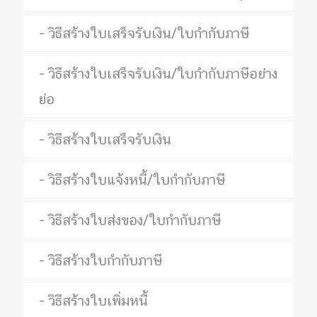
วิธีสร้างใบเสร็จรับเงิน/ใบกำกับภาษี
วิธีสร้างใบเสร็จรับเงิน/ใบกำกับภาษีอย่าง
ย่อ
วิธีสร้างใบเสร็จรับเงิน
วิธีสร้างใบแจ้งหนี้/ใบกำกับภาษี
วิธีสร้างใบส่งของ/ใบกำกับภาษี
วิธีสร้างใบกำกับภาษี
วิธีสร้างใบเพิ่มหนี้