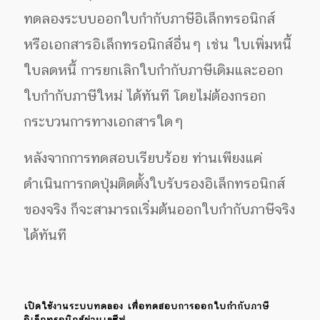
ทดลองระบบออกใบกำกับภาษีอิเล็กทรอนิกส์
หรือเอกสารอิเล็กทรอนิกส์อื่นๆ เช่น ใบเพิ่มหนี้
ใบลดหนี้ การยกเลิกใบกำกับภาษีเดิมและออก
ใบกำกับภาษีใหม่ ได้ทันที โดยไม่ต้องกรอก
กระบวนการทางเอกสารใดๆ
หลังจากการทดสอบเรียบร้อย ท่านเพียงแค่
ดำเนินการกดปุ่มติดตั้งใบรับรองอิเล็กทรอนิกส์
ของจริง ก็จะสามารถเริ่มต้นออกใบกำกับภาษีจริง
ได้ทันที
เปิดใช้งานระบบทดลอง เพื่อทดสอบการออกใบกำกับภาษี
อิเล็กทรอนิกส์ผ่านเลซีฟ