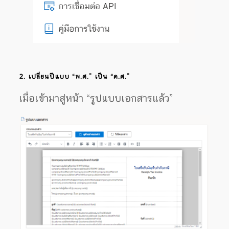
2. เปลี่ยนปีแบบ “พ.ศ.” เป็น “ค.ศ.”
เมื่อเข้ามาสู่หน้า “รูปแบบเอกสารแล้ว”