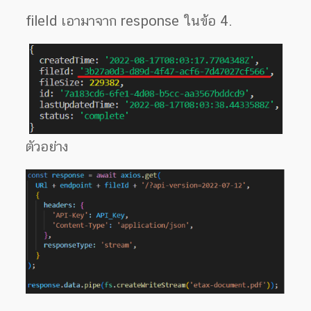
fileId เอามาจาก response ในข้อ 4.
ตัวอย่าง