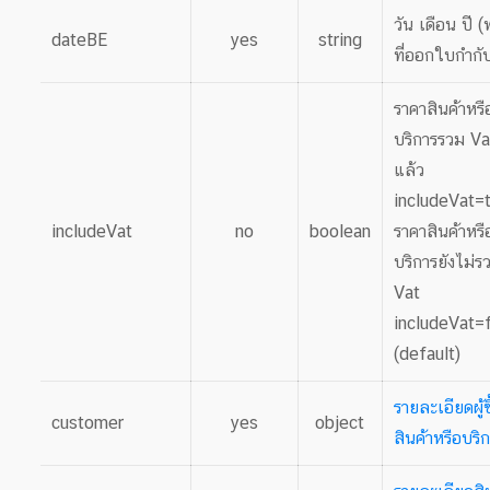
วัน เดือน ปี (
dateBE
yes
string
ที่ออกใบกำกั
ราคาสินค้าหรื
บริการรวม Va
แล้ว
includeVat=t
includeVat
no
boolean
ราคาสินค้าหรื
บริการยังไม่ร
Vat
includeVat=
(default)
รายละเอียดผู้ซ
customer
yes
object
สินค้าหรือบริ