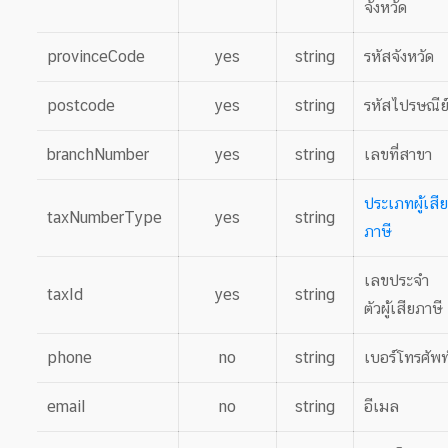
จังหวัด
provinceCode
yes
string
รหัสจังหวัด
postcode
yes
string
รหัสไปรษณีย
branchNumber
yes
string
เลขที่สาขา
ประเภทผู้เสีย
taxNumberType
yes
string
ภาษี
เลขประจำ
taxId
yes
string
ตัวผู้เสียภาษี
phone
no
string
เบอร์โทรศัพท
email
no
string
อีเมล