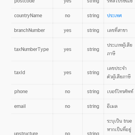
postcode
yes
string
รหัสไปรษณีย์
countryName
no
string
ประเทศ
branchNumber
yes
string
เลขที่สาขา
ประเภทผู้เสีย
taxNumberType
yes
string
ภาษี
เลขประจำ
taxId
yes
string
ตัวผู้เสียภาษี
phone
no
string
เบอร์โทรศัพท์
email
no
string
อีเมล
ระบุเป็น true
หากเป็นที่อยู่
unstructure
no
string