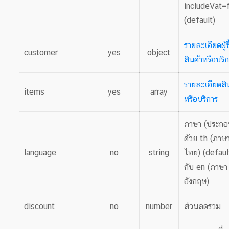
includeVat=
(default)
รายละเอียดผู้ซ
customer
yes
object
สินค้าหรือบริ
รายละเอียดสิ
items
yes
array
หรือบริการ
ภาษา (ประกอ
ด้วย th (ภาษ
language
no
string
ไทย) (defaul
กับ en (ภาษา
อังกฤษ)
discount
no
number
ส่วนลดรวม