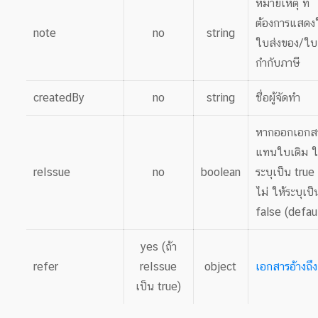
หมายเหตุ ที่
ต้องการแสดง
note
no
string
ใบส่งของ/ใบ
กำกับภาษี
createdBy
no
string
ชื่อผู้จัดทำ
หากออกเอกส
แทนใบเดิม ใ
reIssue
no
boolean
ระบุเป็น true
ไม่ ให้ระบุเป็
false (defau
yes (ถ้า
refer
reIssue
object
เอกสารอ้างถึง
เป็น true)